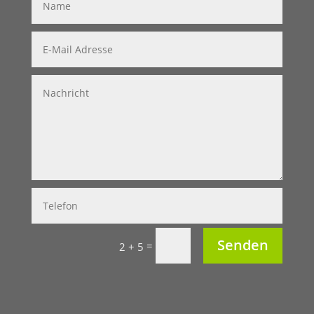
Senden
=
2 + 5